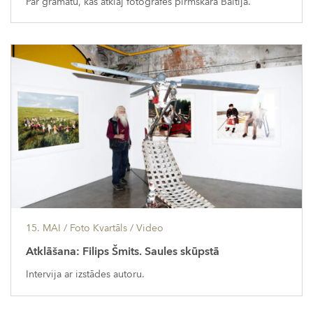
Par grāmatu, kas atklāj fotogrāfes pirmskara Baltijā.
15. MAI
/ Foto Kvartāls /
Video
Atklāšana: Filips Šmits. Saules skūpstā
Intervija ar izstādes autoru.