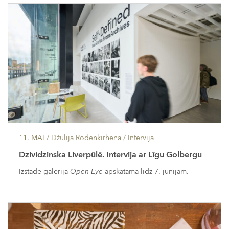
11. MAI
/ Džūlija Rodenkirhena /
Intervija
Dzividzinska Liverpūlē. Intervija ar Līgu Golbergu
Izstāde galerijā
Open Eye
apskatāma līdz 7. jūnijam.