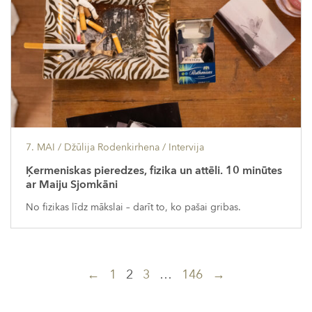
7. MAI
/ Džūlija Rodenkirhena /
Intervija
Ķermeniskas pieredzes, fizika un attēli. 10 minūtes
ar Maiju Sjomkāni
No fizikas līdz mākslai – darīt to, ko pašai gribas.
Ziņu
←
1
2
3
…
146
→
navigācija