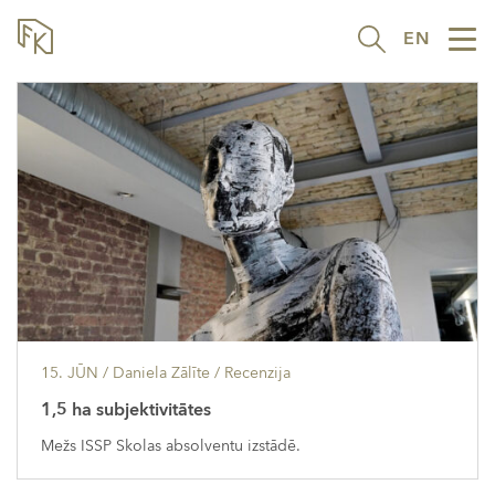
EN
Tog
nav
15. JŪN
/ Daniela Zālīte /
Recenzija
1,5 ha subjektivitātes
Mežs ISSP Skolas absolventu izstādē.