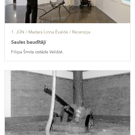
1. JŪN
/ Madara Linna Ēvalde /
Recenzija
Saules baudītāji
Filipa Šmita izstāde
Veldzē
.