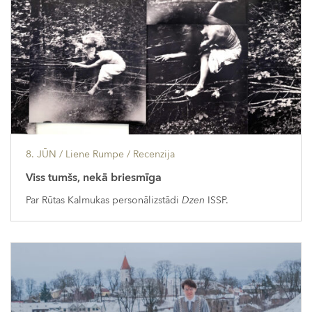
8. JŪN
/ Liene Rumpe /
Recenzija
Viss tumšs, nekā briesmīga
Par Rūtas Kalmukas personālizstādi
Dzen
ISSP.