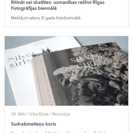
Ritināt vai skatīties: uzmanības režīmi Rīgas
Fotogrāfijas biennālē
Meklējot saturu šī gada fotobiennālē.
18. MAI
/ Vika Eksta /
Recenzija
Sudrabmeiteņu koris