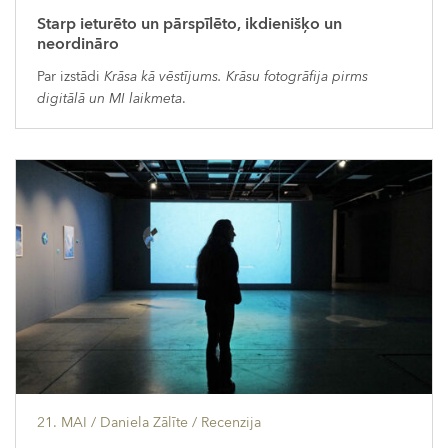
Starp ieturēto un pārspīlēto, ikdienišķo un
neordināro
Par izstādi
Krāsa kā vēstījums. Krāsu fotogrāfija pirms
digitālā un MI laikmeta
.
21. MAI
/ Daniela Zālīte /
Recenzija