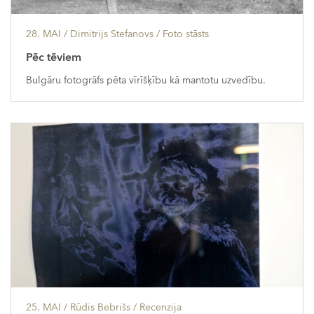
28. MAI
/ Dimitrijs Stefanovs /
Foto stāsts
Pēc tēviem
Bulgāru fotogrāfs pēta vīrīšķību kā mantotu uzvedību.
25. MAI
/ Rūdis Bebrišs /
Recenzija