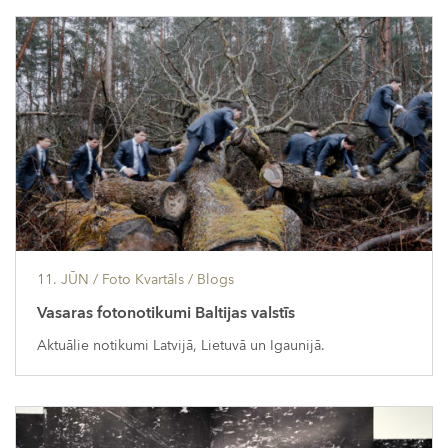
11. JŪN
/ Foto Kvartāls /
Blogs
Vasaras fotonotikumi Baltijas valstīs
Aktuālie notikumi Latvijā, Lietuvā un Igaunijā.